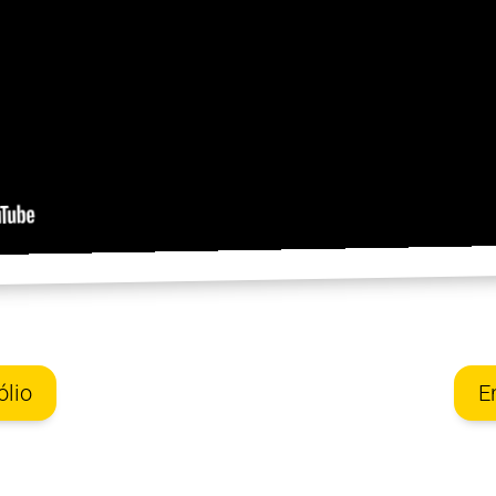
ólio
E