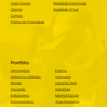
Quem Somos
Realidade Aumentada
Clientes
Realidade Virtual
Contato
Política de Privacidade
Portfólio
Agronegócio
Eventos
Alimentos e Bebidas
Impressos
Brindes
Indústria Textil
Educação
Indústrias
Embalagens
Material Escolar
Entretenimento
Trade Marketing